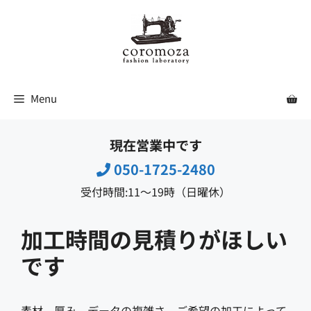
コ
ン
テ
ン
ツ
Menu
へ
ス
現在営業中です
キ
ッ
050-1725-2480
プ
受付時間:11〜19時（日曜休）
加工時間の見積りがほしい
です
素材、厚み、データの複雑さ、ご希望の加工によって