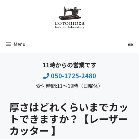
コ
ン
テ
ン
ツ
Menu
へ
ス
11時からの営業です
キ
ッ
050-1725-2480
プ
受付時間:11〜19時（日曜休）
厚さはどれくらいまでカッ
トできますか？【レーザー
カッター 】