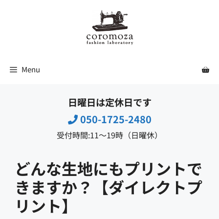
コ
ン
テ
ン
ツ
Menu
へ
ス
日曜日は定休日です
キ
ッ
050-1725-2480
プ
受付時間:11〜19時（日曜休）
どんな生地にもプリントで
きますか？【ダイレクトプ
リント】