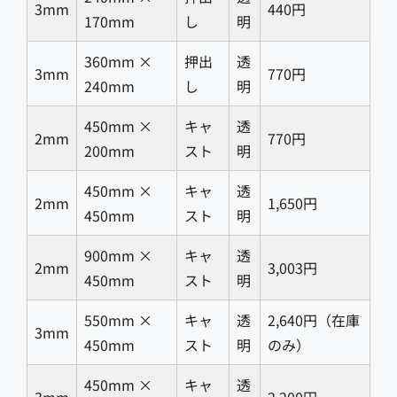
できるものをお客様にご用意いただいております。詳
3mm
440円
170mm
し
明
細はお問い合わせください。
ザイロン (Zylon)
〇
〇
360mm ×
押出
透
3mm
770円
240mm
し
明
※1 ミラーアクリルはミラー側からの直接の加工はで
きません。
450mm ×
キャ
透
2mm
770円
裏側からのカット、彫刻でしたら可能です。
200mm
スト
明
ミラー面の加工の場合はマスキングテープを貼った上
からの加工を承っています。
450mm ×
キャ
透
2mm
1,650円
稀に彫刻加工ができないミラーアクリルもあるようで
450mm
スト
明
す。
900mm ×
キャ
透
※2 発泡材は熱によって溶けやすいため、カットの断
2mm
3,003円
450mm
スト
明
面が斜めになってしまうことが多々ございます。彫刻
も表面溶けて凸凹になるためお勧めしておりません。
550mm ×
キャ
透
2,640円（在庫
3mm
450mm
スト
明
のみ）
450mm ×
キャ
透