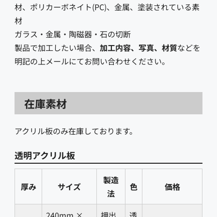
ダンボール
△
△
コルク
◎
△
発泡材(ポリエチレンフォーム、ウレタン
ステンレス※5
△
×
材、ポリカーボネイト(PC)、金属、塗装されている素
△
〇
シリコーン
〇
〇
シルク（絹）
×
〇
フォーム)※2
材
コーリアン（メタクリル樹脂）
〇
〇
プレスボード（ボール紙）
〇
〇
再生チップボード
〇
〇
アルミ※6
△
×
ガラス・金属・陶磁器・石の切断
カーボンファイバー（炭素繊維)
〇
×
ナイロン
×
〇
発泡スチロール
×
×
ガラス※4
△
×
マットボード
〇
〇
メラミン（不燃性硬化樹脂）
〇
〇
製品で加工したい場合、
加工内容、写真、材質
などを
アルミ箔
×
×
グラスファイバー
〇
×
明記の上メールにてお問い合わせください。
ポリエステル
×
〇
POM材（デルリン）
〇
〇
レンガ
〇
×
その他金属
×
×
ケブラー（アラミド合成繊維）
〇
〇
真珠母貝
〇
〇
※3 皮革に関してはタンニンなめしで加工された天然
※5 ステンレスの表面に特殊な塗料を塗られた場合
在庫素材
革、ポリウレタン製の合皮の加工は可能です。
ラミネート樹脂
〇
〇
タイル
〇
×
のみマーキングが可能です。詳しくはお問い合わせく
塩化ビニール製の合皮、クロムなめしで加工された革
マイラー（強化ポリエステル）
△
△
ださい。
アクリル板のみ在庫しております。
に関してはレーザー加工機の故障に繋がるため加工を
※4 ガラスは製造方法、耐熱温度などによって様々な
※6 アルマイト加工をされたアルミのマーキングは
お断りしております。
ナイロン
〇
〇
ものがあり、物によってはレーザー加工によってヒビ
透明アクリル板
可能です。
が入るものもあるようです。加工できるものかどうか
ポリエステル
〇
〇
の判別が見た目や情報だけでは難しいため、一度試し
製造
厚み
サイズ
色
価格
加工を行うことをお勧めします。また、グラスなど平
レジン（ポリウレタン樹脂）
△
△
法
らに設置できないものは加工中に動かないように固定
スチレン
〇
△
240mm ×
押出
透