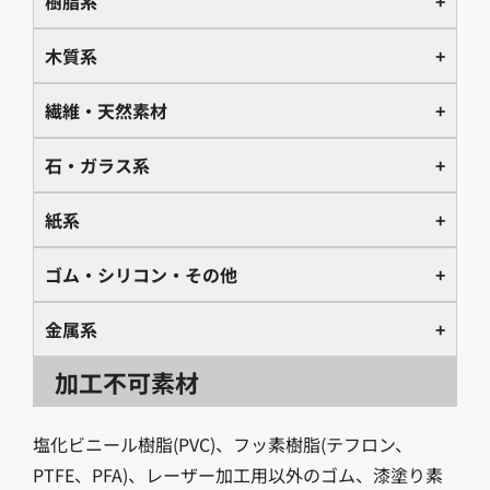
樹脂系
樹脂系
木質系
木質系
繊維・天然素材
彫
切
刻
断
繊維・天然素材
石・ガラス系
彫刻
切断
アクリル樹脂 ※1
◎
◎
石・ガラス系
紙系
彫刻
切断
シナベニア（共芯）
◎
◎
OHPフィルム
〇
〇
紙系
ゴム・シリコン・その他
デニム
〇
〇
彫刻
切断
シナベニア（ラワン）
◎
△
ABS樹脂
△
△
ゴム・シリコン・その他
金属系
不織布（ポリエステル）
×
〇
大理石
〇
×
彫刻
切断
MDF（硬質繊維板）
◎
◎
PVC(ポリ塩化ビニール)
×
×
金属
加工不可素材
皮革（ヌメ革のみ）※3
〇
〇
御影石（花崗岩）
〇
×
紙
◎
〇
メゾナイト（硬質繊維板）
〇
×
彫刻
切断
ポリカーボネート
×
×
合皮（ポリウレタン）※3
〇
〇
トラバーチン（多孔質石灰岩）
〇
×
厚紙
◎
〇
塩化ビニール樹脂(PVC)、フッ素樹脂(テフロン、
パーティクルボード
〇
〇
ゴム(レーザー用のみ、2mm程度ま
ポリプロピレン
△
△
彫刻
切断
〇
△
PTFE、PFA)、レーザー加工用以外のゴム、漆塗り素
で)
合皮（塩化ビニール）※3
×
×
アボナイト（人造大理石）
〇
〇