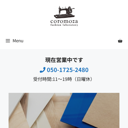
コ
ン
テ
ン
ツ
Menu
へ
ス
現在営業中です
キ
ッ
050-1725-2480
プ
受付時間:11〜19時（日曜休）