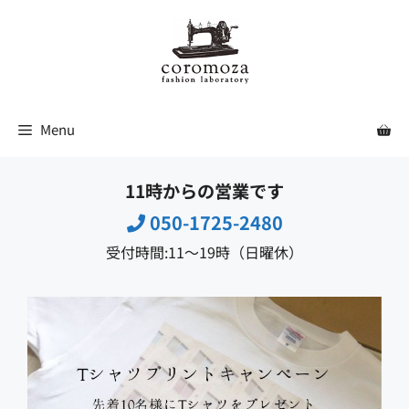
コ
ン
テ
ン
ツ
Menu
へ
ス
11時からの営業です
キ
ッ
050-1725-2480
プ
受付時間:11〜19時（日曜休）