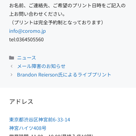
お名前、ご連絡先、ご希望のプリント日時をご記入の
上お問い合わせください。
（プリントは完全予約制となっております）
info@coromo.jp
tel:0364505560
カ
ニュース
テ
メール障害のお知らせ
ゴ
Brandon Reierson氏によるライブプリント
リ
ー
アドレス
東京都渋谷区神宮前6-33-14
神宮ハイツ408号