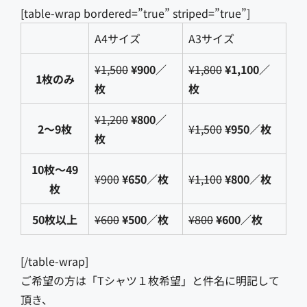
[table-wrap bordered=”true” striped=”true”]
A4サイズ
A3サイズ
¥1,500
¥900／
¥1,800
¥1,100／
1枚のみ
枚
枚
¥1,200
¥800／
2〜9枚
¥1,500
¥950／枚
枚
10枚〜49
¥900
¥650／枚
¥1,100
¥800／枚
枚
50枚以上
¥600
¥500／枚
¥800
¥600／枚
[/table-wrap]
ご希望の方は「Tシャツ１枚希望」と件名に明記して
頂き、