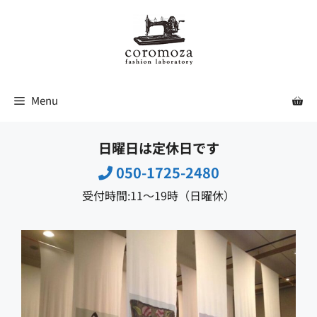
コ
ン
テ
ン
ツ
Menu
へ
ス
日曜日は定休日です
キ
ッ
050-1725-2480
プ
受付時間:11〜19時（日曜休）