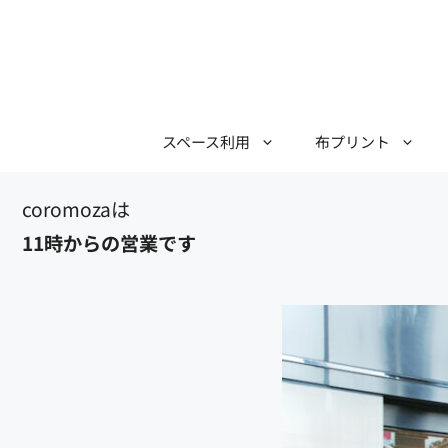
コ
ン
テ
ン
ツ
スペース利用
布プリント
へ
ス
キ
ッ
11時からの営業です
プ