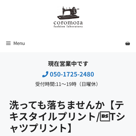
コ
ン
テ
ン
ツ
Menu
へ
ス
現在営業中です
キ
ッ
050-1725-2480
プ
受付時間:11〜19時（日曜休）
洗っても落ちませんか【テ
キスタイルプリント/Tシ
ャツプリント】