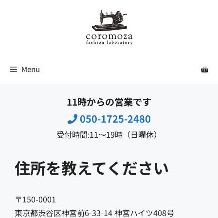
コ
ン
テ
ン
ツ
Menu
へ
ス
11時からの営業です
キ
ッ
050-1725-2480
プ
受付時間:11〜19時（日曜休）
住所を教えてください
〒150-0001
東京都渋谷区神宮前6-33-14 神宮ハイツ408号