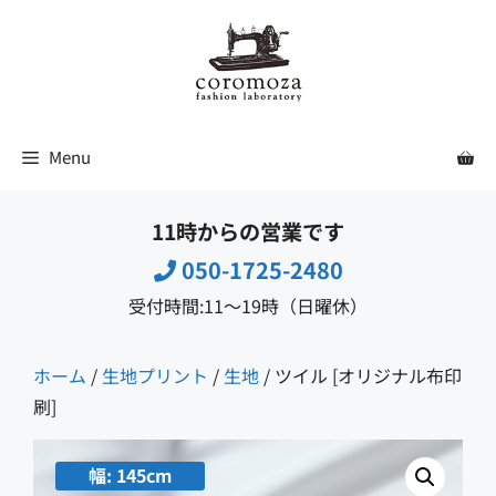
コ
ン
テ
ン
ツ
Menu
へ
ス
11時からの営業です
キ
ッ
050-1725-2480
プ
受付時間:11〜19時（日曜休）
ホーム
/
生地プリント
/
生地
/ ツイル [オリジナル布印
刷]
幅: 145cm