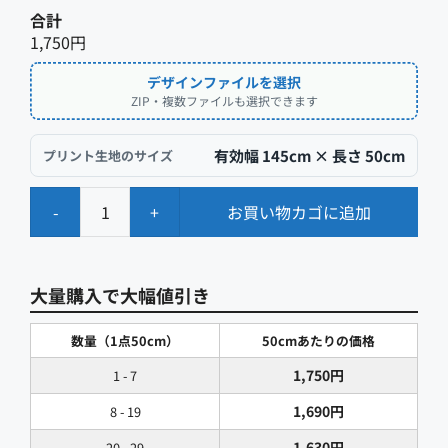
合計
1,750円
デザインファイルを選択
ZIP・複数ファイルも選択できます
有効幅 145cm × 長さ
50cm
プリント生地のサイズ
-
+
お買い物カゴに追加
ツ
イ
ル
大量購入で大幅値引き
[オ
リ
数量（1点50cm）
50cmあたりの価格
ジ
1,750
円
1 - 7
ナ
1,690
円
8 - 19
ル
1,630
円
20 - 29