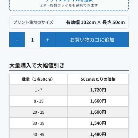
ZIP・複数ファイルも選択できます
有効幅 102cm × 長さ
50cm
プリント生地のサイズ
-
+
お買い物カゴに追加
ロ
ー
ン
大量購入で大幅値引き
[オ
リ
数量（1点50cm）
50cmあたりの価格
ジ
1,720
円
1 - 7
ナ
1,660
円
8 - 19
ル
布
1,600
円
20 - 29
印
1,540
円
30 - 39
刷]
1,480
円
40 - 49