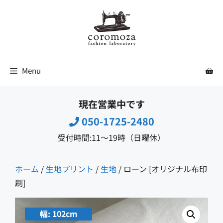
コ
ン
テ
ン
ツ
Menu
へ
ス
現在営業中です
キ
ッ
050-1725-2480
プ
受付時間:11〜19時（日曜休）
ホーム
/
生地プリント
/
生地
/ ローン [オリジナル布印
刷]
幅: 102cm