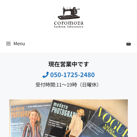
コ
ン
テ
ン
ツ
Menu
へ
ス
現在営業中です
キ
ッ
050-1725-2480
プ
受付時間:11〜19時（日曜休）