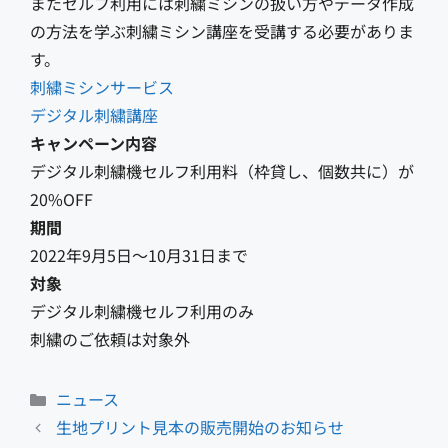
またセルフ利用には刺繍ミシンの扱い方やデータ作成
の方法を学ぶ刺繍ミシン講座を受講する必要がありま
す。
刺繍ミシンサービス
デジタル刺繍講座
キャンペーン内容
デジタル刺繍機セルフ利用料（枠貸し、個数共に）が
20%OFF
期間
2022年9月5日〜10月31日まで
対象
デジタル刺繍機セルフ利用のみ
刺繍のご依頼は対象外
カ
ニュース
テ
生地プリント見本の販売開始のお知らせ
ゴ