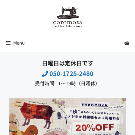
コ
ン
テ
ン
ツ
Menu
へ
ス
日曜日は定休日です
キ
ッ
050-1725-2480
プ
受付時間:11〜19時（日曜休）