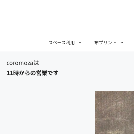
コ
ン
テ
ン
ツ
スペース利用
布プリント
へ
ス
キ
ッ
11時からの営業です
プ